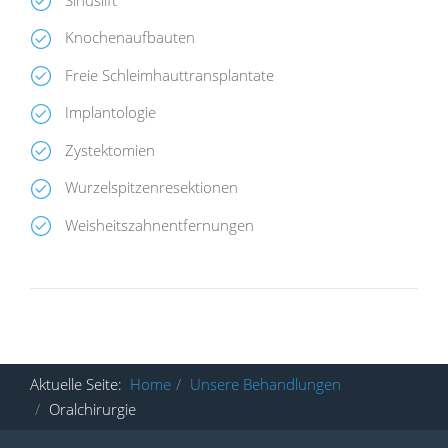
Knochenaufbauten
Freie Schleimhauttransplantate
Implantologie
Zystektomien
Wurzelspitzenresektionen
Weisheitszahnentfernungen
Aktuelle Seite:
Home
Unsere Behandlungen
Oralchirurgie