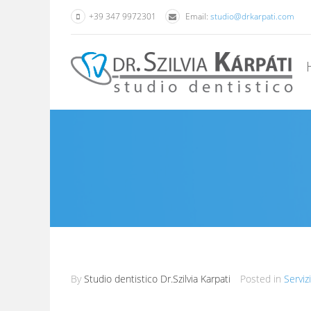
+39 347 9972301
Email:
studio@drkarpati.com
By
Studio dentistico Dr.Szilvia Karpati
Posted in
Servizi