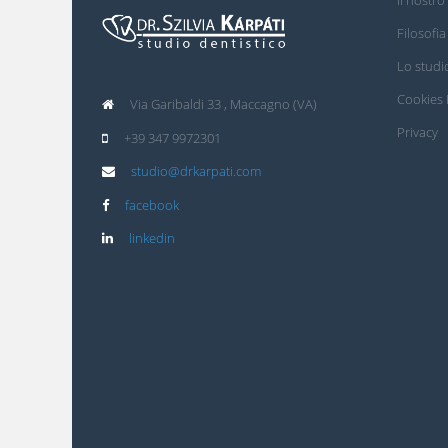
Filosofia
Lo studi
Cookies 
Via Garibaldi 33 , Maccagno (VA)
Privacy
+39 347 9972301
studio@drkarpati.com
facebook
linkedin