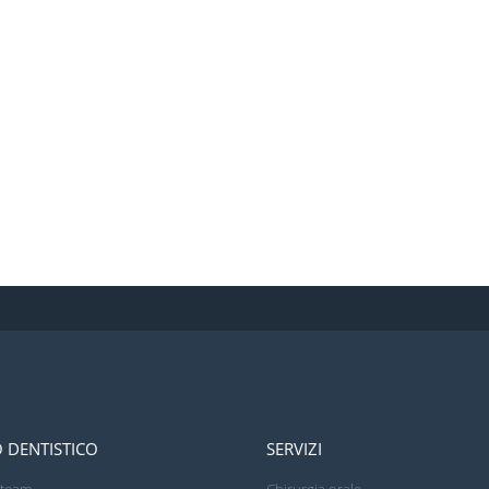
 DENTISTICO
SERVIZI
o team
Chirurgia orale