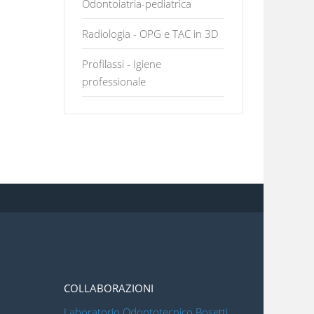
Odontoiatria-pediatrica
Radiologia - OPG e TAC in 3D
Profilassi - Igiene
professionale
COLLABORAZIONI
Laboratorio Odontotecnico Bosetti