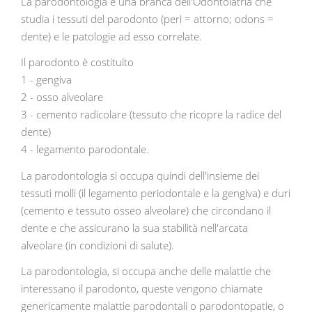
La parodontologia è una branca dell'Odontoiatria che
studia i tessuti del parodonto (peri = attorno; odons =
dente) e le patologie ad esso correlate.
Il parodonto è costituito
1 - gengiva
2 - osso alveolare
3 - cemento radicolare (tessuto che ricopre la radice del
dente)
4 - legamento parodontale.
La parodontologia si occupa quindi dell'insieme dei
tessuti molli (il legamento periodontale e la gengiva) e duri
(cemento e tessuto osseo alveolare) che circondano il
dente e che assicurano la sua stabilità nell'arcata
alveolare (in condizioni di salute).
La parodontologia, si occupa anche delle malattie che
interessano il parodonto, queste vengono chiamate
genericamente malattie parodontali o parodontopatie, o