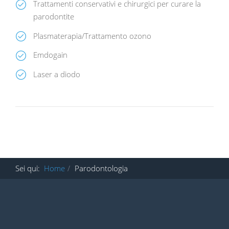
Trattamenti conservativi e chirurgici per curare la
parodontite
Plasmaterapia/Trattamento ozono
Emdogain
Laser a diodo
Sei qui:
Home
Parodontologia