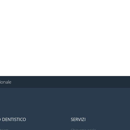
sionale
 DENTISTICO
SERVIZI
o team
Chirurgia orale