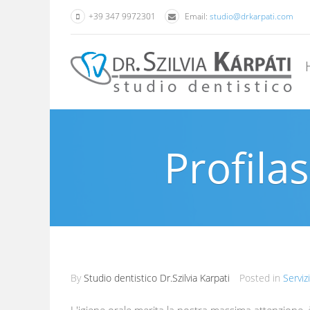
+39 347 9972301
Email:
studio@drkarpati.com
Profilas
By
Studio dentistico Dr.Szilvia Karpati
Posted in
Servizi
L'igiene orale merita la nostra massima attenzione, è