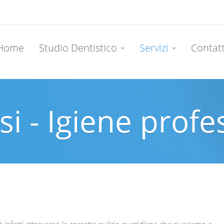
Home
Studio Dentistico
Servizi
Contat
si - Igiene prof
 infatti attraverso la corretta pulizia quotidiana che riusciamo a