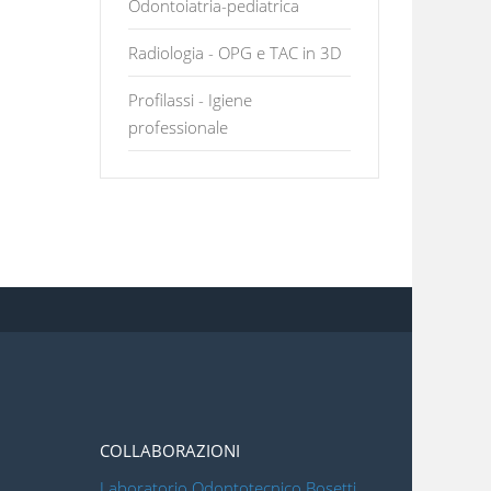
Odontoiatria-pediatrica
Radiologia - OPG e TAC in 3D
Profilassi - Igiene
professionale
COLLABORAZIONI
Laboratorio Odontotecnico Bosetti