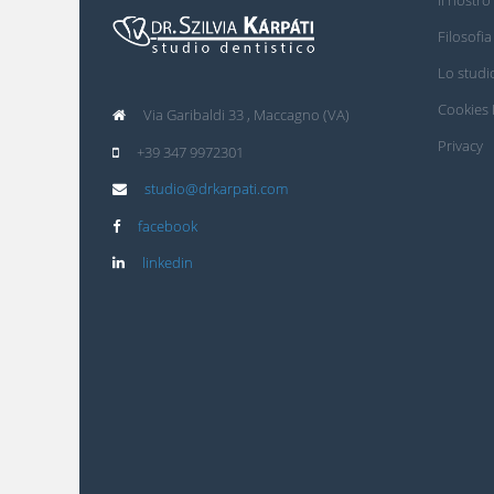
Filosofia
Lo studi
Cookies 
Via Garibaldi 33 , Maccagno (VA)
Privacy
+39 347 9972301
studio@drkarpati.com
facebook
linkedin