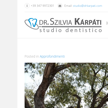
+39 347 9972301
Email:
studio@drkarpati.com
Posted in
Approfondimenti