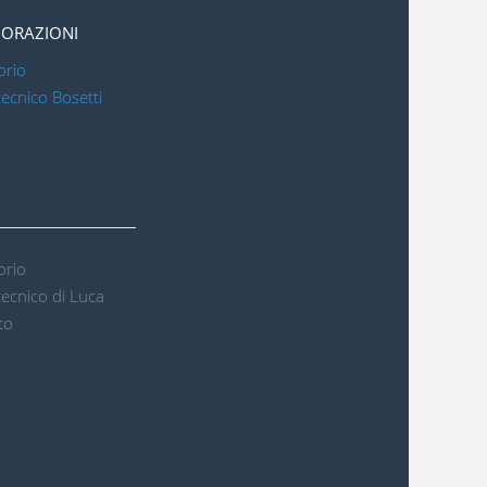
ORAZIONI
orio
ecnico Bosetti
orio
ecnico di Luca
to