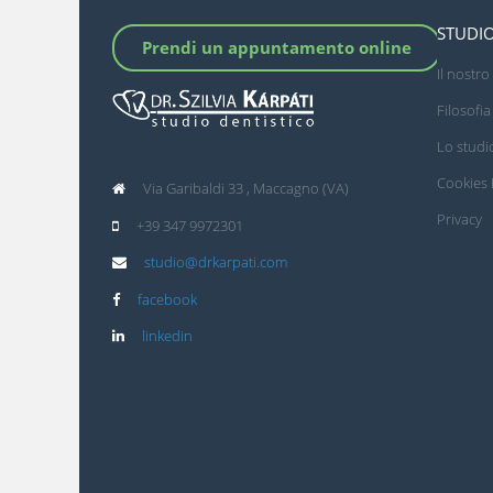
STUDIO
Prendi un appuntamento online
Il nostr
Filosofia
Lo studi
Cookies 
Via Garibaldi 33 , Maccagno (VA)
Privacy
+39 347 9972301
studio@drkarpati.com
facebook
linkedin