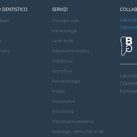
 DENTISTICO
SERVIZI
COLLAB
Laborat
o team
Chirurgia orale
Odontot
Implantologia
o
Laser diodo
Policy
Odontoiatria estetica
Ortodonzia
OzonyTron
Laborat
Parodontologia
Odontot
Fortuna
Protesi
Conservativa
Endodonzia
Odontoiatria-pediatrica
Radiologia - OPG e TAC in 3D